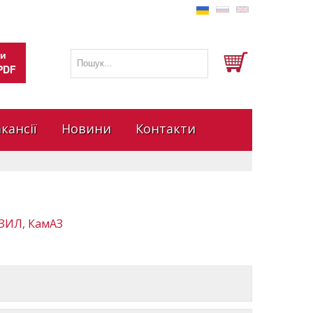
и
 PDF
кансії
Новини
Контакти
ЗИЛ, КамАЗ