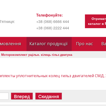
Телефонуйте:
Отримат
'ятниця:
+38 (068) 6666 444
каталог в
+38 (068) 2222 444
амовлення
Каталог продукції
Про нас
Ва
Моторокомплект ущільн. кілець гільз двигуна
плекты уплотнительных колец гильз двигателей СМД, 