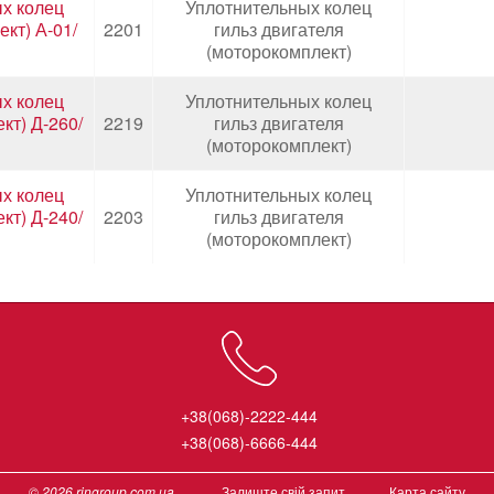
х колец
Уплотнительных колец
кт) А-01/
2201
гильз двигателя
(моторокомплект)
х колец
Уплотнительных колец
кт) Д-260/
2219
гильз двигателя
(моторокомплект)
х колец
Уплотнительных колец
кт) Д-240/
2203
гильз двигателя
(моторокомплект)
+38(068)-2222-444
+38(068)-6666-444
© 2026 ringroup.com.ua
Залиште свій запит
Карта сайту