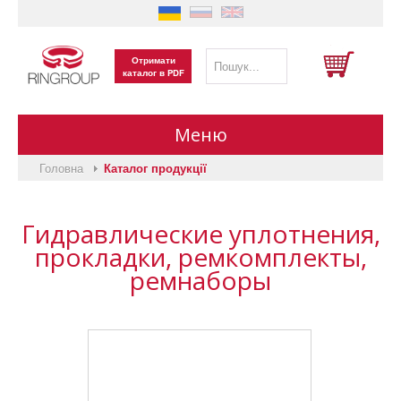
Отримати
каталог в PDF
Меню
Головна
Каталог продукції
Головна
Гидравлические уплотнения,
Виготовлення на замовлення
прокладки, ремкомплекты,
ремнаборы
Каталог продукції
Про нас
Вакансії