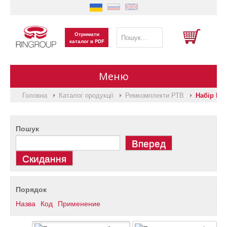
Отримати
каталог в PDF
Меню
Головна
Каталог продукції
Ремкомплекти РТВ
Набір Ме
Головна
Пошук
Виготовлення на замовлення
Каталог продукції
Порядок
Про нас
Назва
Код
Применение
Вакансії