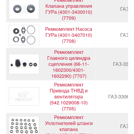
Клапана управления
ГАЗ-4
ГУРа (4301-3430010)
(7709)
Ремкомплект Насоса
ГУРа (4301-3407010)
ГАЗ-4
(7708)
Ремкомплект
Главного цилиндра
сцепления (66-11-
ГАЗ-3306
1602300/4301-
1602290) (7707)
Ремкомплект
Привода ТНВД и
вентилятора
ГАЗ-3306,3
(542.1029008-10)
(7705)
Ремкомплект
Уплотнителей штанги
ГАЗ-4
клапана