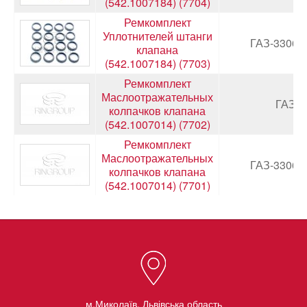
(542.1007184) (7704)
Ремкомплект
Уплотнителей штанги
ГАЗ-3306,
клапана
(542.1007184) (7703)
Ремкомплект
Маслоотражательных
ГАЗ-4
колпачков клапана
(542.1007014) (7702)
Ремкомплект
Маслоотражательных
ГАЗ-3306,
колпачков клапана
(542.1007014) (7701)
м.Миколаїв, Львівська область