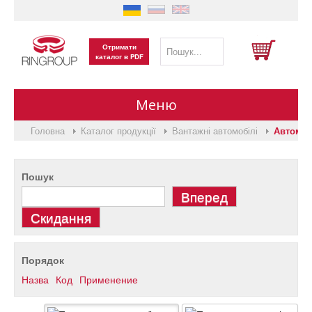
Отримати
каталог в PDF
Меню
Головна
Каталог продукції
Вантажні автомобілі
Автомобі
Головна
Пошук
Виготовлення на замовлення
Каталог продукції
Порядок
Про нас
Назва
Код
Применение
Вакансії