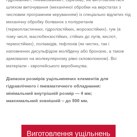
шляхом виточування (механічної обробки на верстатах з
числовим програмним керуванням) із спеціально відлитих під
механічну обробку болванок з поліуретанів
(термопластичних, гідролізстійких, морозостійких), гум (в
тому числі, маслобензостійких, стійких до лугів, кислот,
термостійких), поліамідів, тефлонів (як чистих, так і
наповнених дисульфідом молібдену або бронзою, а також
армованих на молекулярному рівні скловолокном). Всі
матеріали - європейського виробництва.
Діапазон розмірів ущільнюючих елементів для
гідравлічного і пневматичного обладнання:
мінімальний внутрішній розмір — 4 мм;
максимальний зовнішній – до 500 мм.
Виготовлення ущільнень