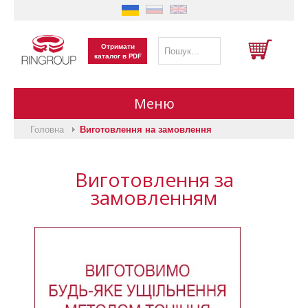
Отримати
каталог в PDF
Меню
Головна
Виготовлення на замовлення
Головна
Виготовлення за
Виготовлення на замовлення
замовленням
Каталог продукції
Про нас
Вакансії