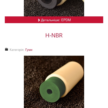
Детальніше: EPDM
H-NBR
Категорія:
Гуми