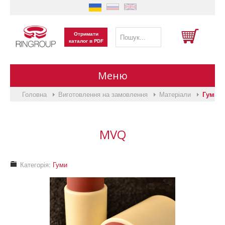
Отримати
каталог в PDF
Меню
Головна
Виготовлення на замовлення
Матеріали
Гуми
Головна
Виготовлення на замовлення
MVQ
Каталог продукції
Категорія:
Гуми
Про нас
Вакансії