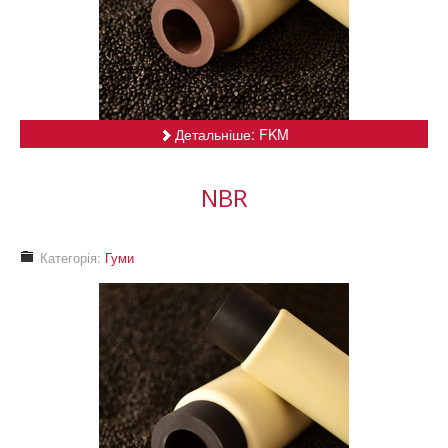
Детальніше: FKM
NBR
Категорія:
Гуми