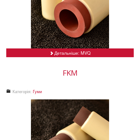
Новини
Контакти
Детальніше: MVQ
FKM
Категорія:
Гуми