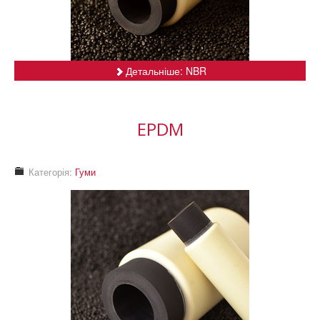
Детальніше: NBR
EPDM
Категорія:
Гуми